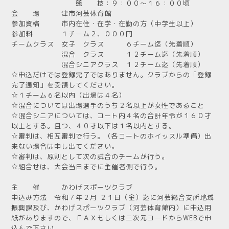
競 技：９：００～１６：００頃
会 場 津市河芸体育館
参加資格 市内在住・在学・在勤の方（中学生以上）
参加料 １チーム２、０００円
チームクラス 女子 クラス ６チーム迄（先着順）
混合 クラス １２チーム迄（先着順）
混合シニアクラス １２チーム迄（先着順）
☆申込だけでは登録完了ではありません。クラブからの「登録
完了通知」を受領してください。
☆１チーム６名以内（出場は４名）
☆混合については出場選手のうち２名以上が女性であること
☆混合シニアについては、コート内４名の合計年令が１６０才
以上とする。且つ、４０才以下は１名以内とする。
☆審判は、相互審判で行う。（各コートのホイッスル準備）出
来ない場合は申し出てください。
☆審判は、原則として次の試合のチームが行う。
☆組合せは、大会当日までに主催者側で行う。
主 催 かわげスポーツクラブ
申込み方法 令和７年２月 ２１日（金）迄に河芸総合支所地域
振興課及び、かわげスポーツクラブ（河芸体育館内）に申込用
紙がありますので、ＦＡＸもしくは二次元コードからWEBで申
込んで下さい。