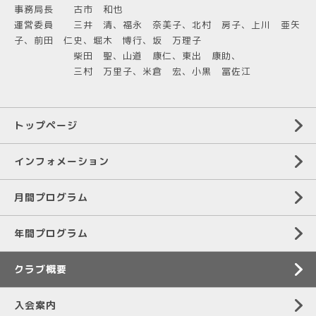
事務局長 古市 和也
運営委員 三井 清、福永 奈美子、北村 房子、上川 亜矢
子、前田 仁史、堀木 博行、坂 万理子
柴田 聖、山道 康仁、東出 康助、
三村 万里子、米倉 宏、小黒 冨佐江
トップページ
インフォメーション
月間プログラム
年間プログラム
クラブ概要
入会案内