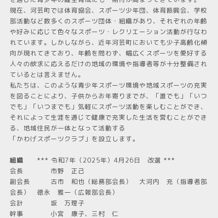
現在、河芸町では体育協会、スポーツ少年団、体育振興会、学校
部活動など数多くのスポーツ団体・組織があり、それぞれの年齢
や好みに応じて色々なスポーツ・レクリエーション活動が行なわ
れています。しかしながら、近年河芸町においても少子高齢化傾
向が現れてきており、年齢を問わず、幅広くスポーツを愛好する
人々の欲求に応えるだけの地域の環境や指導者等が十分整備され
ているとは言えません。
私たちは、このような青少年スポーツ環境や地域スポーツの充実
を図ることにより、子供からお年寄りまでが、「誰でも」「いつ
でも」「いつまでも」気軽にスポーツ活動を楽しむことができ、
それによって生涯を通じて健康で充実した生活を営むことができ
る、地域住民が一体となって活動する
「かわげスポーツクラブ」を設立します。
組織
*** 令和7年（2025年）4月26日 改選 ***
会長 市野 正己
副会長 古市 和也（総務部会長） 大河内 充（指導者部
会長） 徳永 雅一（広報部会長）
会計 坂 万理子
幹事 小宮 康子、三村 仁