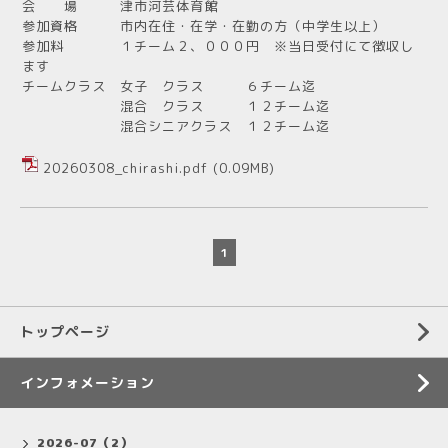
会 場 津市河芸体育館
参加資格 市内在住・在学・在勤の方（中学生以上）
参加料 １チーム２、０００円 ※当日受付にて徴収し
ます
チームクラス 女子 クラス ６チーム迄
混合 クラス １２チーム迄
混合シニアクラス １２チーム迄
20260308_chirashi.pdf
(0.09MB)
1
トップページ
インフォメーション
2026-07（2）