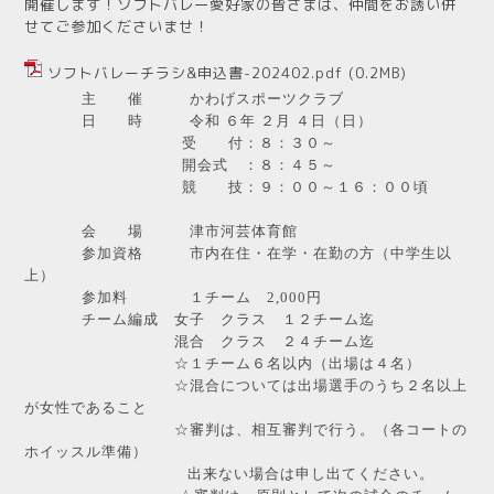
開催します！
ソフトバレー愛好家の皆さまは、仲間をお誘い併
せてご参加くださいませ！
ソフトバレーチラシ&申込書-202402.pdf
(0.2MB)
主 催 かわげスポーツクラブ
日 時 令和 ６年 ２月 ４日（日）
受 付：８：３０～
開会式 ：８：４５～
競 技：９：００～１６：００頃
会 場 津市河芸体育館
参加資格 市内在住・在学・在勤の方（中学生以
上）
参加料 １チーム 2,000円
チーム編成 女子 クラス １２チーム迄
混合 クラス ２４チーム迄
☆１チーム６名以内（出場は４名）
☆混合については出場選手のうち２名以上
が女性であること
☆審判は、相互審判で行う。（各コートの
ホイッスル準備）
出来ない場合は申し出てください。