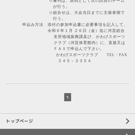
☆審判は、原則として次の試合のチーム
が行う。
☆組合せは、大会当日までに主催者側で
行う。
申込み方法 添付の参加申込書に必要事項を記入して、
令和６年１月 ２６日（金）迄に河芸総合
支所地域振興課及び、かわげスポーツ
クラブ（河芸体育館内）に、直接又は
ＦＡＸで申込んで下さい。
かわげスポーツクラブ
TEL
・
FAX
２４５－３３５４
1
トップページ